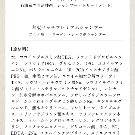
石油系界面活性剤（シャンプー・トリートメント）
華髪リッチプレミアムシャンプー
（アミノ酸・コラーゲン・シルク系シャンプー）
【原材料】
水、ココイルグルタミン酸TEA、ラウラミドプロピルベタ
イン、ラウラミドDEA、グリセリン、DPG、ココイルアラ
ニンNa、ポリクオタニウム－10、PCAイソステアリン酸
PEG－40、水添ヒマシ油、ココイル加水分解コラーゲン
TEA、ラウロイルシルクアミノ酸Na、ラウロイルグルタミ
ン酸ジ（フィトステリル／オクチルドデシル）、レシチ
ン、加水分解ホホバエステル、ラウリルピリジニウムクロ
リド、ジラウロイルグルタミン酸リシンNa、キシリチルグ
ルコシド、無水キシリトール、キシリトール、ダイズエキ
ス、メリアアザジラクタ葉エキス、サラシアレチクラタ木
エキス、マルトシルシクロデキストリン、シクロデキスト
リン、フェノキシエタノール、グリコール酸、IPA、BG、
EDTA－2Na、メチルイソチアゾリノン、メチルクロロイ