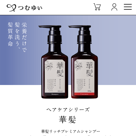
髪質革命
髪を洗う、
栄養だけで
ヘアケアシリーズ
華髪
華髪リッチプレミアムシャンプー