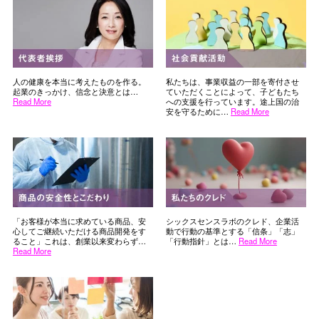
人の健康を本当に考えたものを作る。
私たちは、事業収益の一部を寄付させ
起業のきっかけ、信念と決意とは…
ていただくことによって、子どもたち
Read More
への支援を行っています。途上国の治
安を守るために…
Read More
「お客様が本当に求めている商品、安
シックスセンスラボのクレド、企業活
心してご継続いただける商品開発をす
動で行動の基準とする「信条」「志」
ること」これは、創業以来変わらず…
「行動指針」とは…
Read More
Read More