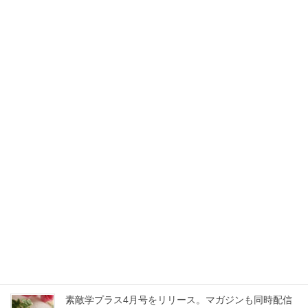
素敵学プラス6月号をリリース。マガジンも同時配信
いたしました。
2022年6月21日
天気痛が静かに深刻化? 不調女性の57.6％が天気痛
を実感。全国調査の結果をプレスリリースいたしまし
た
2022年6月21日
素敵学プラス5月号をリリース。マガジンも同時配信
いたしました。
2022年5月24日
30代～70代の女性を対象にした「コロナ太り」の傾
向や対策についての調査内容をプレスリリースし、多
くのメディアで紹介されました。
2022年5月19日
素敵学プラス4月号をリリース。マガジンも同時配信