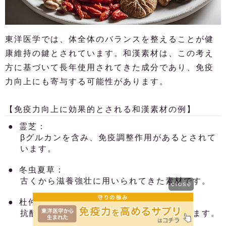
東洋医学では、体全体のバランスを整えることが健
康維持の鍵とされています。和漢素材は、この考え
方に基づいて長年使用されてきた成分であり、免疫
力向上にも寄与する可能性があります。
【免疫力向上に効果的とされる和漢素材の例】
霊芝：
βグルカンを含み、免疫調整作用があるとされて
います。
冬虫夏草：
古くから滋養強壮に用いられてきた素材です。
close
杜仲：
抗酸化作用や抗炎症作用があるとされています。