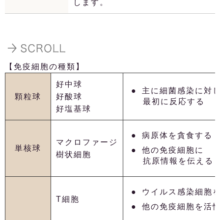
します。
【免疫細胞の種類】
好中球
主に細菌感染に対
顆粒球
好酸球
最初に反応する
好塩基球
病原体を貪食する
マクロファージ
単核球
他の免疫細胞に
樹状細胞
抗原情報を伝える
ウイルス感染細胞
T細胞
他の免疫細胞を活