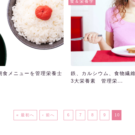
食＆栄養学
朝食メニューを管理栄養士
鉄、カルシウム、食物繊
3大栄養素 管理栄...
« 最初へ
‹ 前へ
6
7
8
9
10