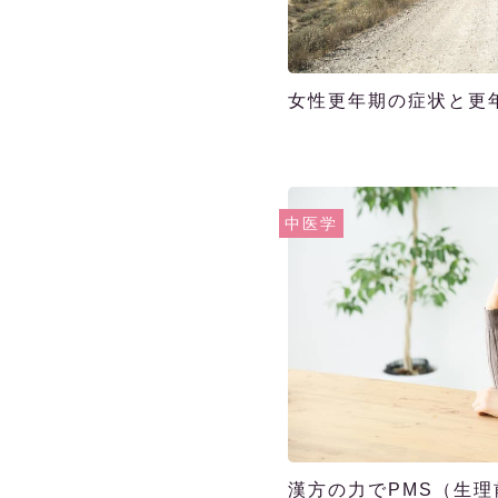
女性更年期の症状と更
中医学
漢方の力でPMS（生