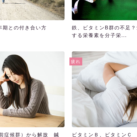
年期との付き合い方
鉄、ビタミンB群の不足
する栄養素を分子栄...
疲れ
理前症候群）から解放 鍼
ビタミンＢ、ビタミンＣ